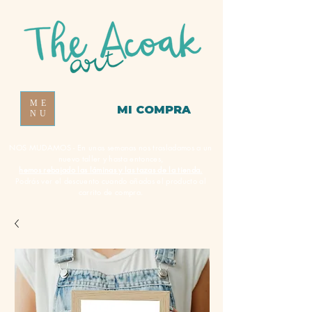
ME
MI COMPRA
NU
NOS MUDAMOS - En unas semanas nos trasladamos a un
nuevo taller y hasta entonces,
hemos rebajado las láminas y las tazas de la tienda.
Podrás ver el descuento cuando añadas el producto al
carrito de compra.