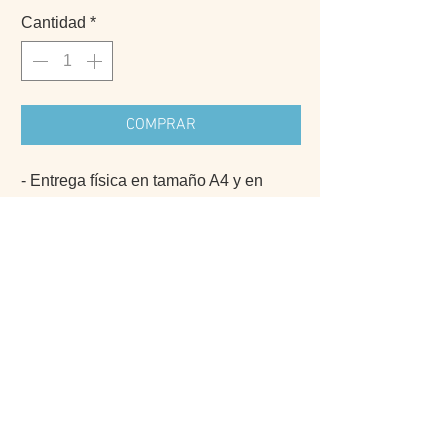
Cantidad
*
COMPRAR
- Entrega física en tamaño A4 y en
versión digital
- Se acepta el estilo de la imagen
- Una vez realizado el pedido puedes
enviar fotos de referencia a
theacoak@gmail.com