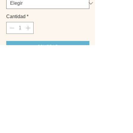
Cantidad
*
COMPRAR
- Creado por @theacoak
- Marco no incluido
PRODUCTOS
INFO
INICIO
PREGUNTAS FRECUENTES