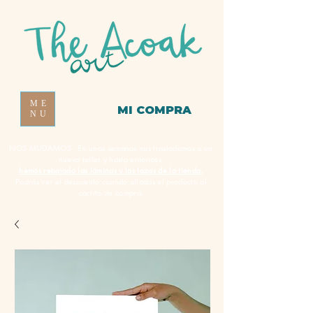
ME
MI COMPRA
NU
NOS MUDAMOS - En unas semanas nos trasladamos a un
nuevo taller y hasta entonces,
hemos rebajado las láminas y las tazas de la tienda.
Podrás ver el descuento cuando añadas el producto al
carrito de compra.