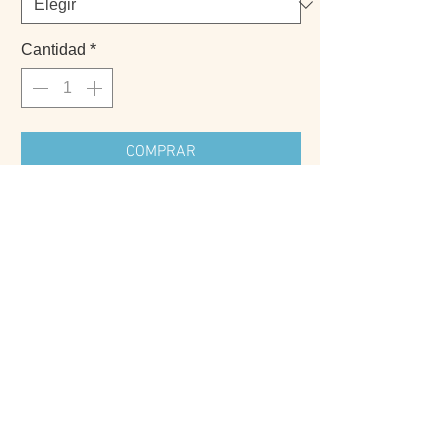
Cantidad
*
COMPRAR
- Creada por @theacoak
-Incluye bordes blancos
-Marco no incluido
PRODUCTOS
INFO