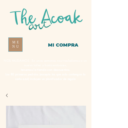
ME
MI COMPRA
NU
NOS MUDAMOS - En unas semanas nos trasladamos a un
nuevo taller y hasta entonces,
tenemos la tienda con descuentos.
Los 80 primeros pedidos (excepto los que solo contengan la
carta azul) incluyen un planificador de regalo