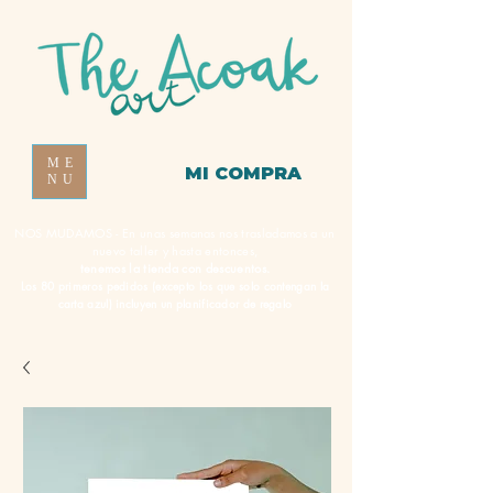
ME
MI COMPRA
NU
NOS MUDAMOS - En unas semanas nos trasladamos a un
nuevo taller y hasta entonces,
tenemos la tienda con descuentos.
Los 80 primeros pedidos (excepto los que solo contengan la
carta azul) incluyen un planificador de regalo