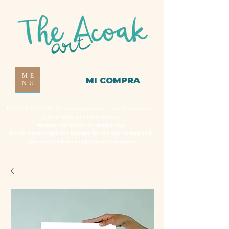
ME
MI COMPRA
NU
NOS MUDAMOS - En unas semanas nos trasladamos a un
nuevo taller y hasta entonces,
tenemos la tienda con descuentos.
Los 80 primeros pedidos (excepto los que solo contengan la
carta azul) incluyen un planificador de regalo