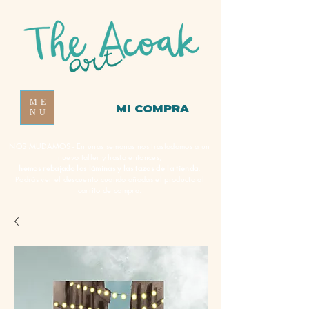
ME
MI COMPRA
NU
NOS MUDAMOS - En unas semanas nos trasladamos a un
nuevo taller y hasta entonces,
hemos rebajado las láminas y las tazas de la tienda.
Podrás ver el descuento cuando añadas el producto al
carrito de compra.