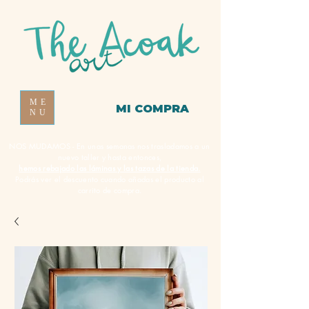
ME
MI COMPRA
NU
NOS MUDAMOS - En unas semanas nos trasladamos a un
nuevo taller y hasta entonces,
hemos rebajado las láminas y las tazas de la tienda.
Podrás ver el descuento cuando añadas el producto al
carrito de compra.