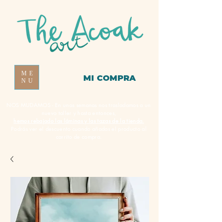
ME
MI COMPRA
NU
NOS MUDAMOS - En unas semanas nos trasladamos a un
nuevo taller y hasta entonces,
hemos rebajado las láminas y las tazas de la tienda.
Podrás ver el descuento cuando añadas el producto al
carrito de compra.