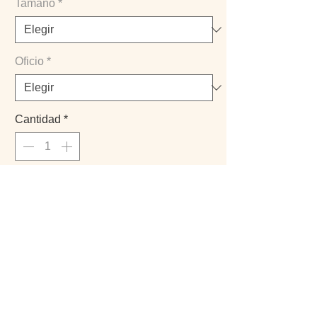
Tamaño
*
Oficio
*
Cantidad
*
COMPRAR
- Creada por @theacoak
- Marco no incluido