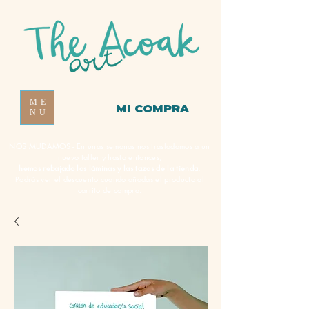
ME
MI COMPRA
NU
NOS MUDAMOS - En unas semanas nos trasladamos a un
nuevo taller y hasta entonces,
hemos rebajado las láminas y las tazas de la tienda.
Podrás ver el descuento cuando añadas el producto al
carrito de compra.