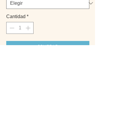
Cantidad
*
COMPRAR
- Creada por @theacoak
- Marco no incluido
PRODUCTOS
INFO
INICIO
PREGUNTAS FRECUENTES