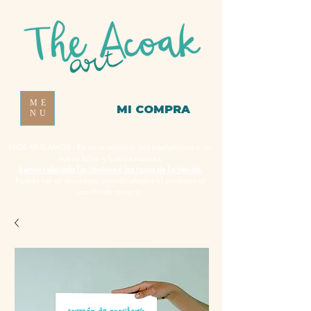
ME
MI COMPRA
NU
NOS MUDAMOS - En unas semanas nos trasladamos a un
nuevo taller y hasta entonces,
hemos rebajado las láminas y las tazas de la tienda.
Podrás ver el descuento cuando añadas el producto al
carrito de compra.