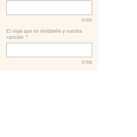
0/500
El viaje que no olvidaréis y vuestra
canción
*
0/500
Cantidad
*
COMPRAR