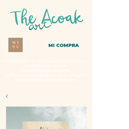
ME
MI COMPRA
NU
NOS MUDAMOS - En unas semanas nos trasladamos a un
nuevo taller y hasta entonces,
tenemos la tienda con descuentos.
Los 80 primeros pedidos (excepto los que solo contengan la
carta azul) incluyen un planificador de regalo