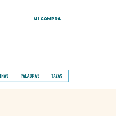
MI COMPRA
r y hasta entonces,
a.
o de compra.
INAS
PALABRAS
TAZAS