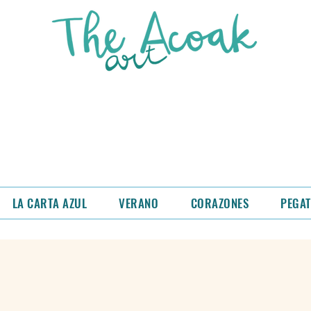
as semanas nos trasladamos a un nuevo talle
os rebajado las láminas y las tazas de la tiend
 descuento cuando añadas el producto al carrit
LA CARTA AZUL
VERANO
CORAZONES
PEGAT