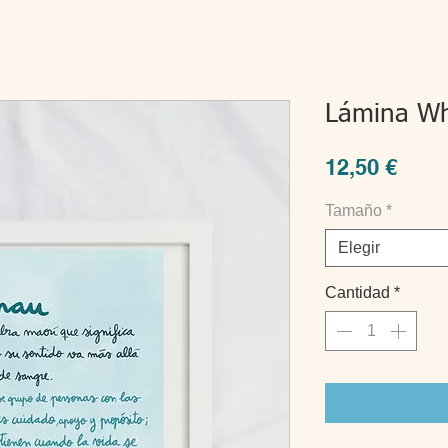
Lámina W
Prec
12,50 €
Tamaño
*
Elegir
Cantidad
*