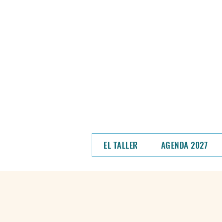
NOS MUDAMOS - En un
hem
Podrás ver el
EL TALLER
AGENDA 2027