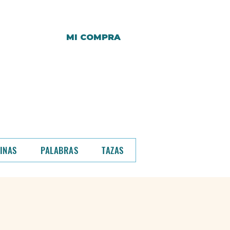
MI COMPRA
r y hasta entonces,
a.
o de compra.
INAS
PALABRAS
TAZAS