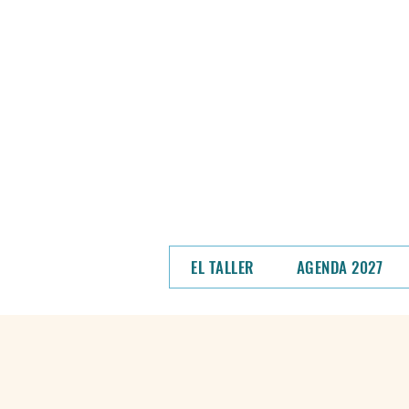
NOS MUDAMOS - En un
hem
Podrás ver el
EL TALLER
AGENDA 2027