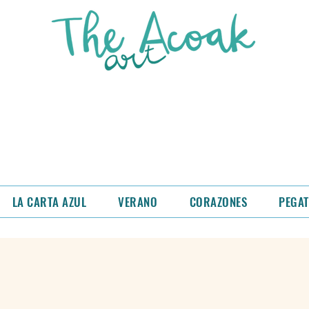
as semanas nos trasladamos a un nuevo talle
os rebajado las láminas y las tazas de la tiend
 descuento cuando añadas el producto al carrit
LA CARTA AZUL
VERANO
CORAZONES
PEGAT