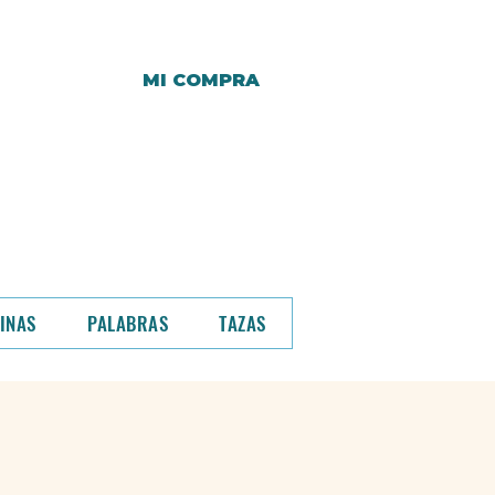
MI COMPRA
r y hasta entonces,
a.
o de compra.
INAS
PALABRAS
TAZAS