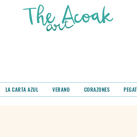
as semanas nos trasladamos a un nuevo talle
os rebajado las láminas y las tazas de la tiend
 descuento cuando añadas el producto al carrit
LA CARTA AZUL
VERANO
CORAZONES
PEGAT