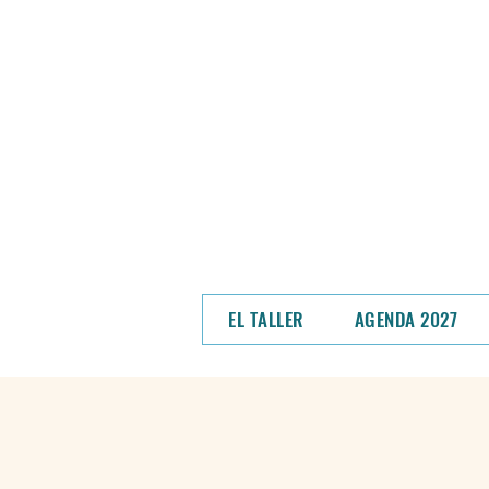
NOS MUDAMOS - En un
hem
Podrás ver el
EL TALLER
AGENDA 2027