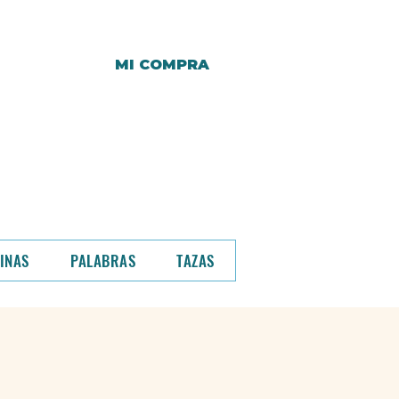
MI COMPRA
r y hasta entonces,
a.
o de compra.
INAS
PALABRAS
TAZAS