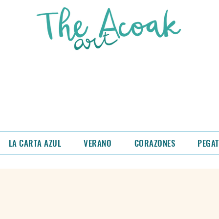
as semanas nos trasladamos a un nuevo talle
os rebajado las láminas y las tazas de la tiend
 descuento cuando añadas el producto al carrit
LA CARTA AZUL
VERANO
CORAZONES
PEGAT