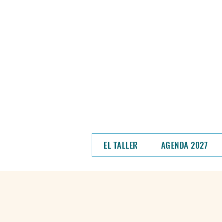
NOS MUDAMOS - En un
hem
Podrás ver el
EL TALLER
AGENDA 2027