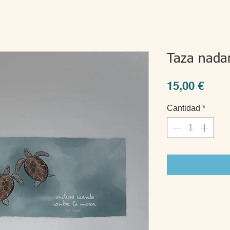
Taza nada
Prec
15,00 €
Cantidad
*