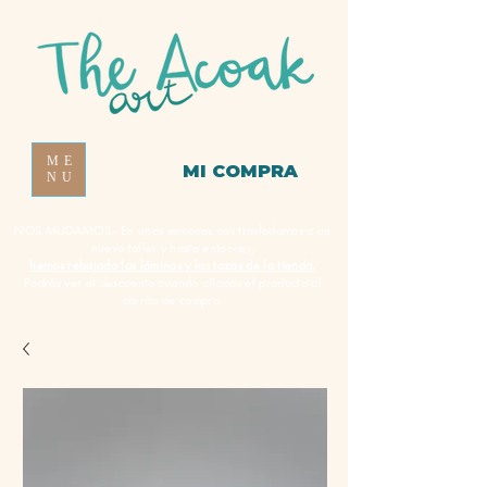
ME
MI COMPRA
NU
NOS MUDAMOS - En unas semanas nos trasladamos a un
nuevo taller y hasta entonces,
hemos rebajado las láminas y las tazas de la tienda.
Podrás ver el descuento cuando añadas el producto al
carrito de compra.