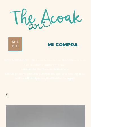
ME
MI COMPRA
NU
NOS MUDAMOS - En unas semanas nos trasladamos a un
nuevo taller y hasta entonces,
tenemos la tienda con descuentos.
Los 80 primeros pedidos (excepto los que solo contengan la
carta azul) incluyen un planificador de regalo