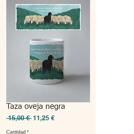
Taza oveja negra
Precio
Precio
 15,00 € 
11,25 €
de
Cantidad
*
oferta